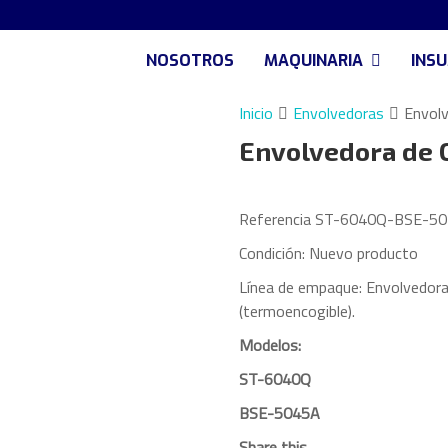
NOSOTROS
MAQUINARIA
INS
Inicio
Envolvedoras
Envolv
Envolvedora de C
Referencia
ST-6040Q-BSE-5
Condición:
Nuevo producto
Línea de empaque: Envolvedora 
(termoencogible).
Modelos:
ST-6040Q
BSE-5045A
Share this