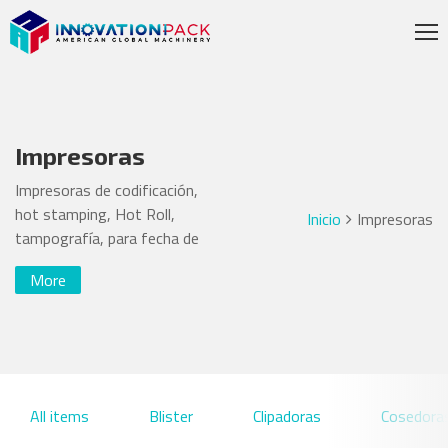
Impresoras
Impresoras de codificación,
hot stamping, Hot Roll,
Inicio
Impresoras
tampografía, para fecha de
caducidad y lote. En
More
Guadalajara con distribución en
Monterrey, México y en toda
la república Mexicana.
All items
Blister
Clipadoras
Cosedora