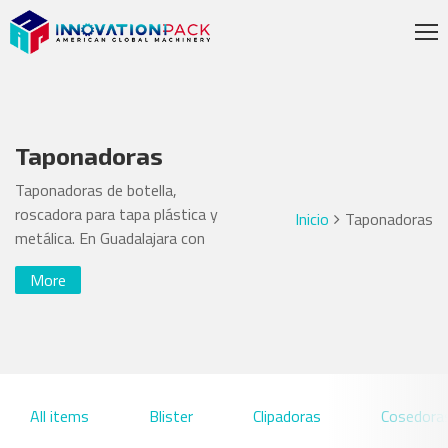
Taponadoras
Taponadoras de botella,
roscadora para tapa plástica y
Inicio
Taponadoras
metálica. En Guadalajara con
distribución en Monterrey,
More
México y en toda la república
Mexicana.
All items
Blister
Clipadoras
Cosedora