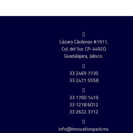
Lázaro Cárdenas #1911.
Col. del Sur. CP: 44920
Guadalajara, Jalisco.
33 2469 7735
33 2471 5558
33 1790 1419
33 1218 6012
33 2622 3712
info@innovationpack.mx