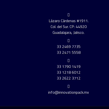
Lázaro Cárdenas #1911.
Col. del Sur. CP: 44920
Guadalajara, Jalisco.
33 2469 7735
33 2471 5558
33 1790 1419
33 1218 6012
33 2622 3712
info@innovationpack.mx