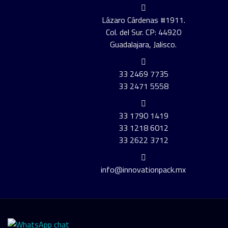
Lázaro Cárdenas #1911.
Col. del Sur. CP: 44920
Guadalajara, Jalisco.
33 2469 7735
33 2471 5558
33 1790 1419
33 1218 6012
33 2622 3712
info@innovationpack.mx