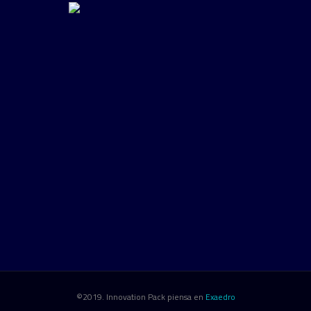
©2019. Innovation Pack piensa en
Exaedro