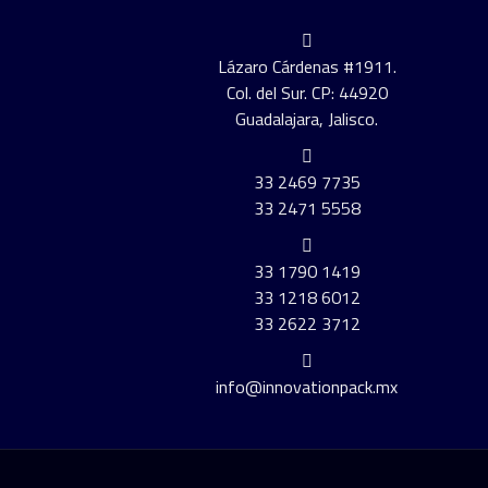
Lázaro Cárdenas #1911.
Col. del Sur. CP: 44920
Guadalajara, Jalisco.
33 2469 7735
33 2471 5558
33 1790 1419
33 1218 6012
33 2622 3712
info@innovationpack.mx